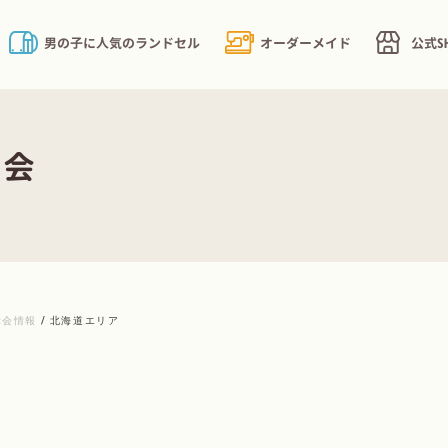
男の子に人気のランドセル
オーダーメイド
公式S
示会
示会情報
/
北海道エリア