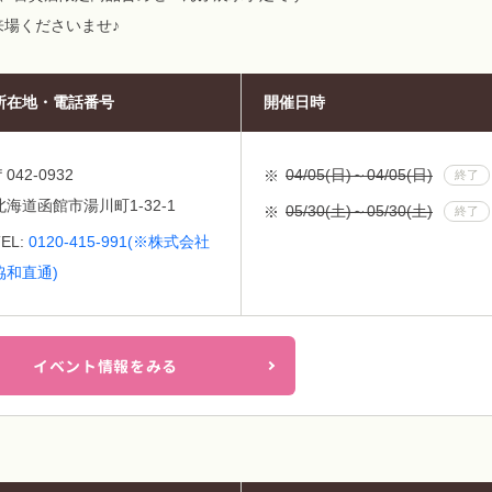
場くださいませ♪
所在地・電話番号
開催日時
〒042-0932
04/05(日)～04/05(日)
終了
北海道函館市湯川町1-32-1
05/30(土)～05/30(土)
終了
TEL:
0120-415-991(※株式会社
協和直通)
イベント情報をみる