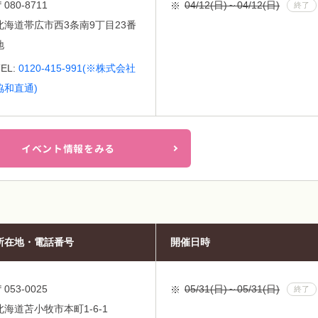
〒080-8711
04/12(日)～04/12(日)
終了
北海道帯広市西3条南9丁目23番
地
TEL:
0120-415-991(※株式会社
協和直通)
イベント情報をみる
所在地・電話番号
開催日時
〒053-0025
05/31(日)～05/31(日)
終了
北海道苫小牧市本町1-6-1