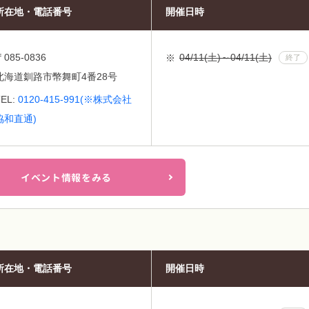
所在地・電話番号
開催日時
〒085-0836
04/11(土)～04/11(土)
終了
北海道釧路市幣舞町4番28号
TEL:
0120-415-991(※株式会社
協和直通)
イベント情報をみる
所在地・電話番号
開催日時