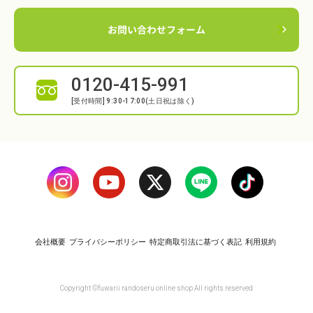
お問い合わせフォーム
0120-415-991
[受付時間] 9:30-17:00(土日祝は除く)
Instagram
Translation missing: ja.general.socia
Translation missing: ja.gene
line
Translatio
会社概要
プライバシーポリシー
特定商取引法に基づく表記
利用規約
Copyright ©fuwarii randoseru online shop All rights reserved