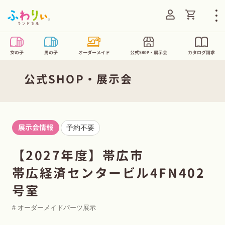
Translatio
ログイン
女の子
男の子
オーダーメイド
公式SHOP・展示会
カタログ請求
公式SHOP・展示会
展示会情報
予約不要
【2027年度】帯広市
帯広経済センタービル4FN402
号室
# オーダーメイドパーツ展示