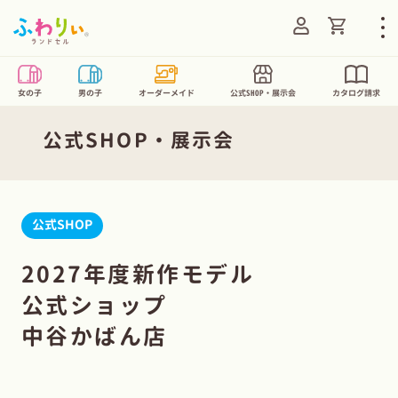
Translatio
ログイン
女の子
男の子
オーダーメイド
公式SHOP・展示会
カタログ請求
公式SHOP・展示会
公式SHOP
2027年度新作モデル
公式ショップ
中谷かばん店