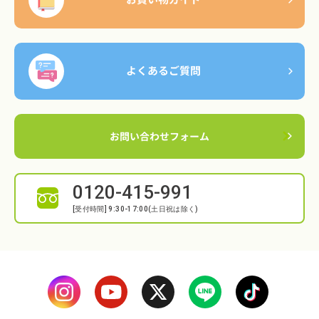
よくあるご質問
お問い合わせフォーム
0120-415-991
[受付時間] 9:30-17:00(土日祝は除く)
Instagram
Translation missing: ja.general.socia
Translation missing: ja.gene
line
Translatio