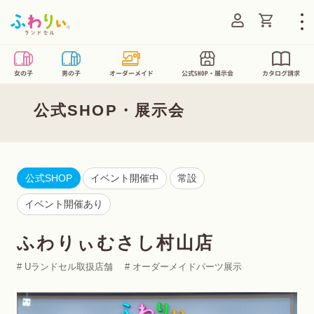
Translatio
ログイン
女の子
男の子
オーダーメイド
公式SHOP・展示会
カタログ請求
公式SHOP・展示会
公式SHOP
イベント開催中
常設
イベント開催あり
ふわりぃむさし村山店
# Uランドセル取扱店舗 # オーダーメイドパーツ展示