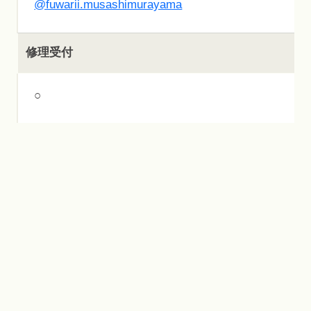
@fuwarii.musashimurayama
修理受付
○